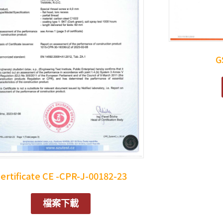
G
ertificate CE -CPR-J-00182-23
檔案下載