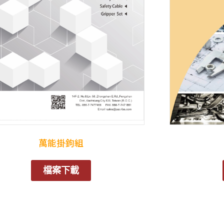
萬能掛鉤組
檔案下載