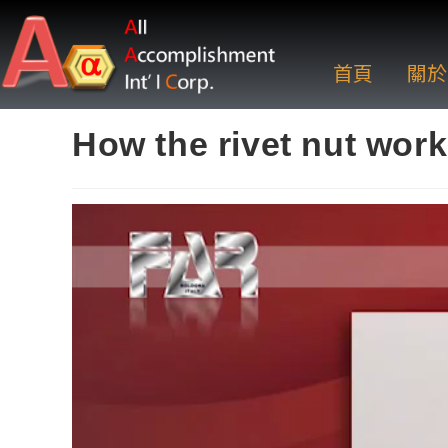
首頁
關於
How the rivet nut wor
視
訊
播
放
器