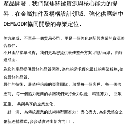
產品開發，
我們聚焦關鍵資源與核心能力的提
昇
，
在金屬扣件及構構設計領域
、
強化供應鏈中
OEM&ODM協同開發的專業定位.
美方總成, 不單是一個貿易公司, 更是一個強化創新與專業的資源整
合夥伴.
不只產品接單出貨, 我們更為您提供最佳整合方案,
由點而線, 由線
連成面.
,
為您的產品提供最好的品質保障,為您的需求優化最佳的專業服務
整
合最好的品質.
最佳的技術, 最值得信賴的專業團隊,
珍惜每一個客戶, 每一個供
、
應商, 每一個協力廠商的承諾
我們秉持全力以赴、精進努力
互敬
、
互重
共榮共享的企業文化.
一點一滴, 為傳統產業的技術轉型而努力!
盡心盡力,為多元整合之
，
創新經營模式,步步踏實跨出新方向!!