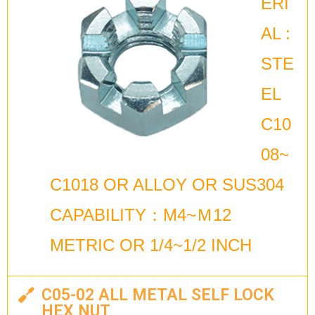
ERI
AL :
STE
EL
C10
08~
C1018 OR ALLOY OR SUS304
CAPABILITY：M4~Ｍ12
METRIC OR 1/4~1/2 INCH
C05-02 ALL METAL SELF LOCK
HEX NUT