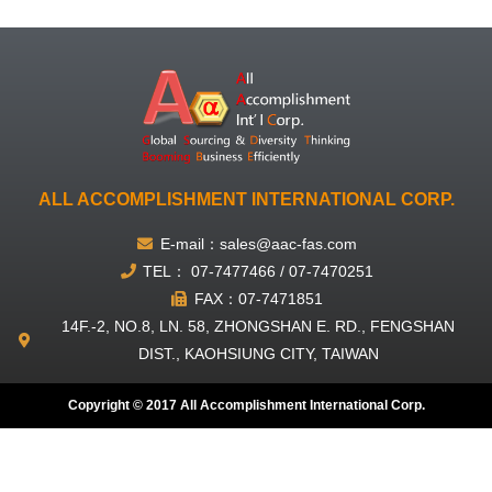
ALL ACCOMPLISHMENT INTERNATIONAL CORP.
E-mail：sales@aac-fas.com
TEL： 07-7477466 / 07-7470251
FAX：07-7471851
14F.-2, NO.8, LN. 58, ZHONGSHAN E. RD., FENGSHAN
DIST., KAOHSIUNG CITY, TAIWAN
Copyright © 2017 All Accomplishment International Corp.