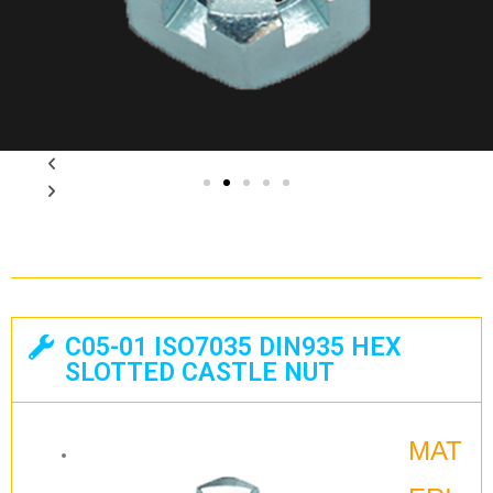
C05-01 ISO7035 DIN935 HEX
SLOTTED CASTLE NUT
MAT