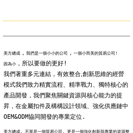
，
，
美方總成
我們是一個小小的公司
一個小而美的貿易公司!
，
所以要做的更好!
因為小
我們著重多元連結
，
有效整合
創新思維的經營
,
模式
我們致力精實流程
、
精準戰力
、
獨特核心的
產品開發，
我們聚焦關鍵資源與核心能力的提
昇
，
在金屬扣件及構構設計領域
、
強化供應鏈中
OEM&ODM協同開發的專業定位.
美方總成, 不單是一個貿易公司, 更是一個強化創新與專業的資源整